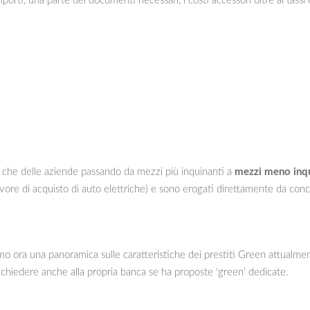
importi, una parte dei documenti necessari, i costi accessori oltre ai tassi
ivati che delle aziende passando da mezzi più inquinanti a
mezzi meno inqu
avore di acquisto di auto elettriche) e sono erogati direttamente da con
o ora una panoramica sulle caratteristiche dei prestiti Green attualmen
 chiedere anche alla propria banca se ha proposte ‘green’ dedicate.