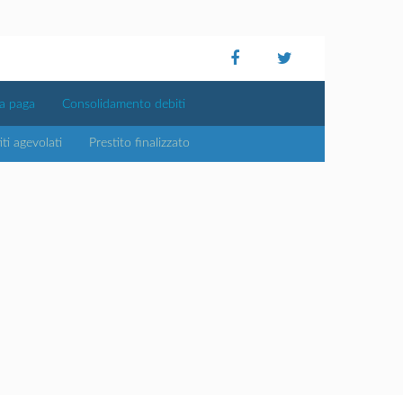
ta paga
Consolidamento debiti
iti agevolati
Prestito finalizzato