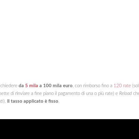
ichiedere
da
5 mila
a 100 mila euro
, con rimborso fino a
120 rate
(sol
tte di rinviare a fine piano il pagamento di una o più rate) e
Reload
che
ti).
Il tasso applicato è fisso
.