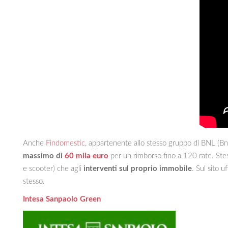
Anche
Findomestic
, appartenente allo stesso gruppo di BNL (Bnp 
massimo di
60 mila euro
per un rimborso fino a 120 rate. Stes
e scooter) che agli
interventi sul proprio immobile
. Sul sito u
stesso.
Intesa Sanpaolo Green