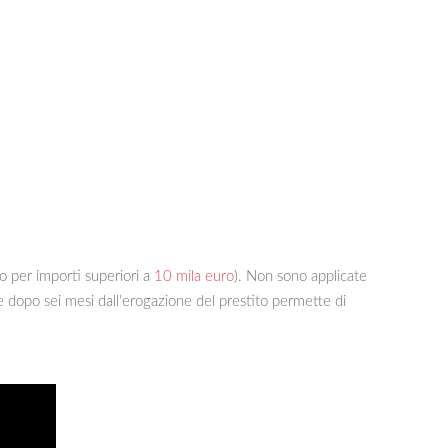
o per importi superiori a
10 mila euro
). Non sono applicate
 dopo sei mesi dall’erogazione del prestito permette di