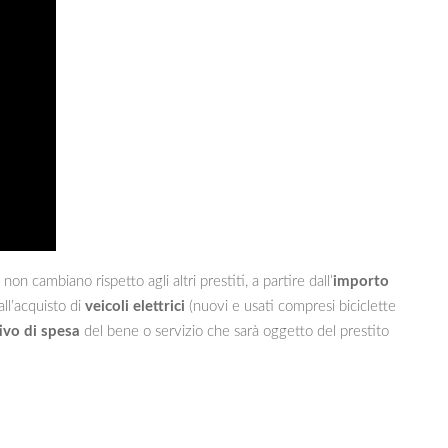
 cambiano rispetto agli altri prestiti, a partire dall’
importo
ll’acquisto di
veicoli elettrici
(nuovi e usati compresi biciclette
ivo di spesa
del bene o servizio che sarà oggetto del prestito