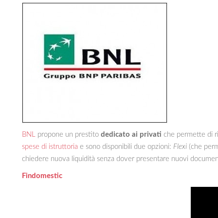
BNL
propone un prestito
dedicato ai privati
che permette di r
spese di istruttoria
e sono disponibili due opzioni:
Flexi
(che perme
chiedere nuova liquidità senza dover presentare nuovi documen
Findomestic