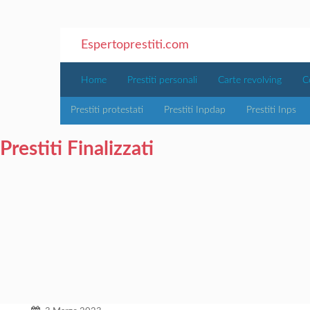
Espertoprestiti.com
Home
Prestiti personali
Carte revolving
C
Prestiti protestati
Prestiti Inpdap
Prestiti Inps
Prestiti Finalizzati