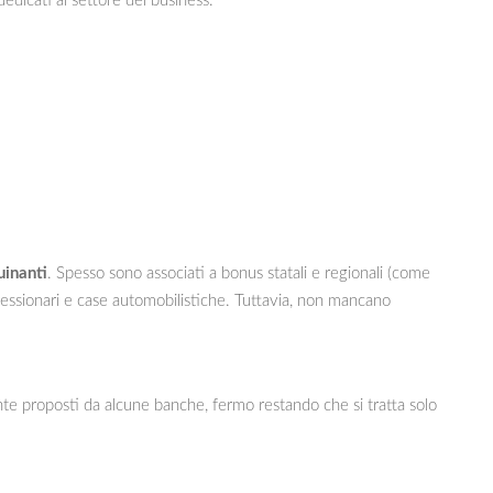
 dedicati al settore del business.
inanti
. Spesso sono associati a bonus statali e regionali (come
cessionari e case automobilistiche. Tuttavia, non mancano
te proposti da alcune banche, fermo restando che si tratta solo