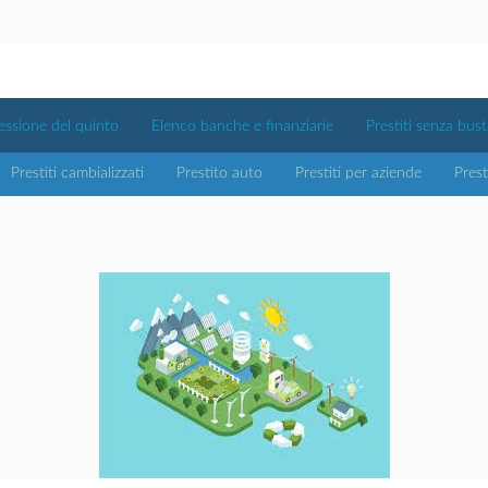
essione del quinto
Elenco banche e finanziarie
Prestiti senza bus
Prestiti cambializzati
Prestito auto
Prestiti per aziende
Prest