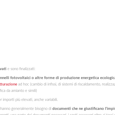
vati
e sono finalizzati:
annelli fotovoltaici o altre forme di produzione energetica ecologic
utturazione
ad hoc (cambio di infissi, di sistemi di riscaldamento, realizza
ica da amianto e simili)
r importi più elevati, anche variabili.
li, hanno generalmente bisogno di
documenti che ne giustificano l’imp