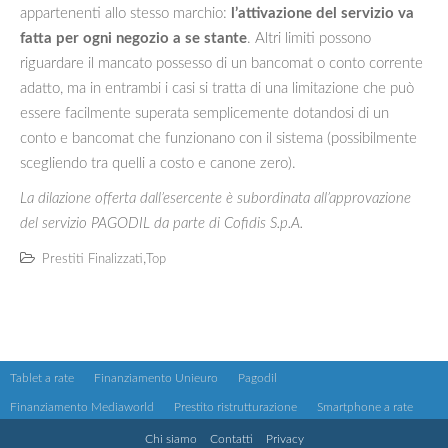
appartenenti allo stesso marchio:
l’attivazione del servizio va
fatta per ogni negozio a se stante
. Altri limiti possono
riguardare il mancato possesso di un bancomat o conto corrente
adatto, ma in entrambi i casi si tratta di una limitazione che può
essere facilmente superata semplicemente dotandosi di un
conto e bancomat che funzionano con il sistema (possibilmente
scegliendo tra quelli a costo e canone zero).
La dilazione offerta dall’esercente è subordinata all’approvazione
del servizio PAGODIL da parte di Cofidis S.p.A.
,
Prestiti Finalizzati
Top
Tablet a rate
Finanziamento Unieuro
Pagodil
Finanziamento Mediaworld
Prestito ristrutturazione
Smartphone a rate
Chi siamo
Contatti
Privacy