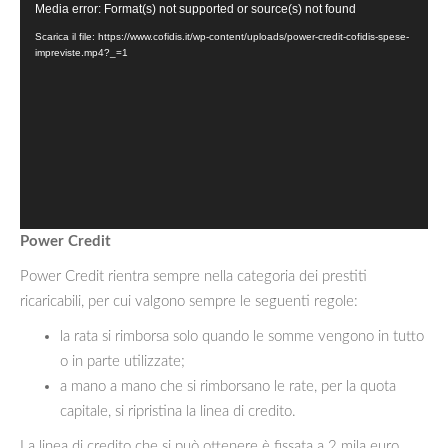
Media error: Format(s) not supported or source(s) not found
Video
Player
Scarica il file: https://www.cofidis.it/wp-content/uploads/power-credit-cofidis-spese-
impreviste.mp4?_=1
Power Credit
Power Credit rientra sempre nella categoria dei prestiti
ricaricabili, per cui valgono sempre le seguenti regole:
la rata si rimborsa solo quando le somme vengono in tutto
o in parte utilizzate;
a mano a mano che si rimborsano le rate, per la quota
capitale, si ripristina la linea di credito.
La linea di credito che si può ottenere è fissata a 2 mila euro,