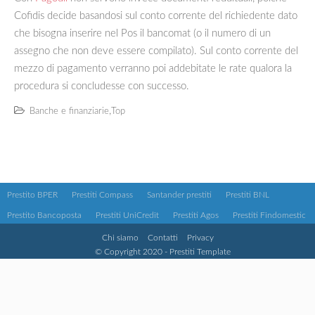
Cofidis decide basandosi sul conto corrente del richiedente dato
che bisogna inserire nel Pos il bancomat (o il numero di un
assegno che non deve essere compilato). Sul conto corrente del
mezzo di pagamento verranno poi addebitate le rate qualora la
procedura si concludesse con successo.
,
Banche e finanziarie
Top
Prestito BPER
Prestiti Compass
Santander prestiti
Prestiti BNL
Prestito Bancoposta
Prestiti UniCredit
Prestiti Agos
Prestiti Findomestic
Chi siamo
Contatti
Privacy
© Copyright 2020 - Prestiti Template