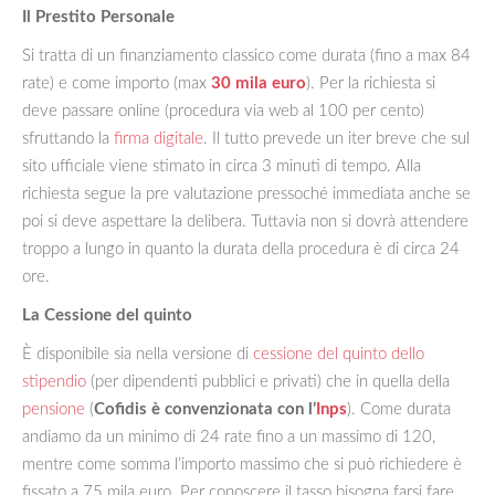
Il Prestito Personale
Si tratta di un finanziamento classico come durata (fino a max 84
rate) e come importo (max
30 mila euro
). Per la richiesta si
deve passare online (procedura via web al 100 per cento)
sfruttando la
firma digitale
. Il tutto prevede un iter breve che sul
sito ufficiale viene stimato in circa 3 minuti di tempo. Alla
richiesta segue la pre valutazione pressoché immediata anche se
poi si deve aspettare la delibera. Tuttavia non si dovrà attendere
troppo a lungo in quanto la durata della procedura è di circa 24
ore.
La Cessione del quinto
È disponibile sia nella versione di
cessione del quinto dello
stipendio
(per dipendenti pubblici e privati) che in quella della
pensione
(
Cofidis è convenzionata con l’
Inps
). Come durata
andiamo da un minimo di 24 rate fino a un massimo di 120,
mentre come somma l’importo massimo che si può richiedere è
fissato a 75 mila euro. Per conoscere il tasso bisogna farsi fare