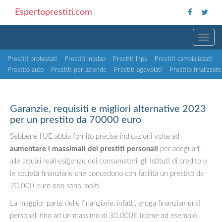
Espertoprestiti.com
TOGG
Prestiti protestati
Prestiti Inpdap
Prestiti Inps
Prestiti cambializzati
Prestito auto
Prestiti per aziende
Prestiti agevolati
Prestito finalizzato
Garanzie, requisiti e migliori alternative 2023
per un prestito da 70000 euro
Sebbene l’UE abbia fornito precise indicazioni volte ad
aumentare i massimali dei prestiti personali
per adeguarli
alle attuali reali esigenze dei consumatori, gli Istituti di credito e
le società finanziarie che concedono con facilità un prestito da
70.000 euro non sono molti.
La maggior parte delle finanziarie, infatti, eroga finanziamenti
personali fino ad un massimo di 30.000€ (come ad esempio