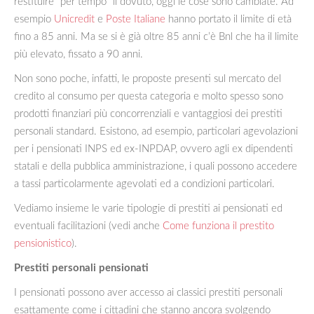
restituire “per tempo” il dovuto, oggi le cose sono cambiate. Ad
esempio
Unicredit
e
Poste Italiane
hanno portato il limite di età
fino a 85 anni. Ma se si è già oltre 85 anni c’è Bnl che ha il limite
più elevato, fissato a 90 anni.
Non sono poche, infatti, le proposte presenti sul mercato del
credito al consumo per questa categoria e molto spesso sono
prodotti finanziari più concorrenziali e vantaggiosi dei prestiti
personali standard. Esistono, ad esempio, particolari agevolazioni
per i pensionati INPS ed ex-INPDAP, ovvero agli ex dipendenti
statali e della pubblica amministrazione, i quali possono accedere
a tassi particolarmente agevolati ed a condizioni particolari.
Vediamo insieme le varie tipologie di prestiti ai pensionati ed
eventuali facilitazioni (vedi anche
Come funziona il prestito
pensionistico
).
Prestiti personali pensionati
I pensionati possono aver accesso ai classici prestiti personali
esattamente come i cittadini che stanno ancora svolgendo