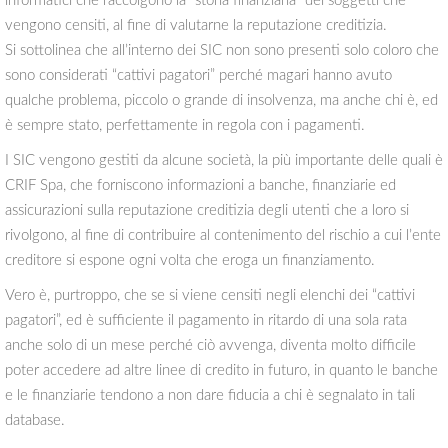
informatici che raccolgono la “storia finanziaria” dei soggetti che
vengono censiti, al fine di valutarne la reputazione creditizia.
Si sottolinea che all’interno dei SIC non sono presenti solo coloro che
sono considerati “cattivi pagatori” perché magari hanno avuto
qualche problema, piccolo o grande di insolvenza, ma anche chi è, ed
è sempre stato, perfettamente in regola con i pagamenti.
I SIC vengono gestiti da alcune società, la più importante delle quali è
CRIF Spa, che forniscono informazioni a banche, finanziarie ed
assicurazioni sulla reputazione creditizia degli utenti che a loro si
rivolgono, al fine di contribuire al contenimento del rischio a cui l’ente
creditore si espone ogni volta che eroga un finanziamento.
Vero è, purtroppo, che se si viene censiti negli elenchi dei “cattivi
pagatori”, ed è sufficiente il pagamento in ritardo di una sola rata
anche solo di un mese perché ciò avvenga, diventa molto difficile
poter accedere ad altre linee di credito in futuro, in quanto le banche
e le finanziarie tendono a non dare fiducia a chi è segnalato in tali
database.