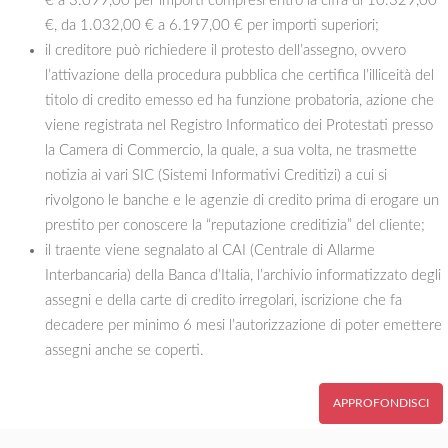
€ a 3.099,00 per importi compresi entro la cifra di 10.329,00
€, da 1.032,00 € a 6.197,00 € per importi superiori;
il creditore può richiedere il protesto dell’assegno, ovvero
l’attivazione della procedura pubblica che certifica l’illiceità del
titolo di credito emesso ed ha funzione probatoria, azione che
viene registrata nel Registro Informatico dei Protestati presso
la Camera di Commercio, la quale, a sua volta, ne trasmette
notizia ai vari SIC (Sistemi Informativi Creditizi) a cui si
rivolgono le banche e le agenzie di credito prima di erogare un
prestito per conoscere la “reputazione creditizia” del cliente;
il traente viene segnalato al CAI (Centrale di Allarme
Interbancaria) della Banca d’Italia, l’archivio informatizzato degli
assegni e della carte di credito irregolari, iscrizione che fa
decadere per minimo 6 mesi l’autorizzazione di poter emettere
assegni anche se coperti.
APPROFONDISCI