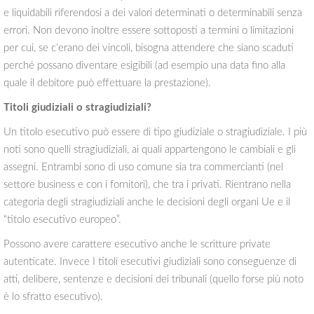
e liquidabili riferendosi a dei valori determinati o determinabili senza
errori. Non devono inoltre essere sottoposti a termini o limitazioni
per cui, se c’erano dei vincoli, bisogna attendere che siano scaduti
perché possano diventare esigibili (ad esempio una data fino alla
quale il debitore può effettuare la prestazione).
Titoli giudiziali o stragiudiziali?
Un titolo esecutivo può essere di tipo giudiziale o stragiudiziale. I più
noti sono quelli stragiudiziali, ai quali appartengono le cambiali e gli
assegni. Entrambi sono di uso comune sia tra commercianti (nel
settore business e con i fornitori), che tra i privati. Rientrano nella
categoria degli stragiudiziali anche le decisioni degli organi Ue e il
“titolo esecutivo europeo”.
Possono avere carattere esecutivo anche le scritture private
autenticate. Invece I titoli esecutivi giudiziali sono conseguenze di
atti, delibere, sentenze e decisioni dei tribunali (quello forse più noto
è lo sfratto esecutivo).