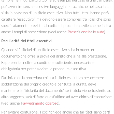
tempi e nei modi pattuiti (come ad esempio nel caso di una cambiale),
può avvenire senza eccessive lungaggini burocratiche nel caso in cui
si sia in possesso di un titolo esecutivo. Non tutti i titoli hanno però
carattere “esecutivo”, ma devono essere compresi tra i casi che sono
specificatamente previsti dal codice di procedura civile che ne indica
anche i tempi di prescrizione (vedi anche
Prescrizione bollo auto
).
Peculiarità dei titoli esecutivi
Quando si è titolari di un titolo esecutivo si ha in mano un
documento che offre la prova del diritto che si ha alla prestazione.
Rappresenta inoltre la condizione sufficiente, necessaria e
obbligatoria per poter avviare la procedura esecutiva.
Dall’inizio della procedura chi usa il titolo esecutivo per ottenere
soddisfazione del proprio credito e per tutta la durata, deve
mantenere la “titolarità del documento”:se il titolo viene trasferito ad
altro soggetto, sarà di fatto quest’ultimo ad aver diritto all’esecuzione
(vedi anche
Ravvedimento operoso
).
Per evitare confusione, il cpc richiede anche che tali titoli siano certi