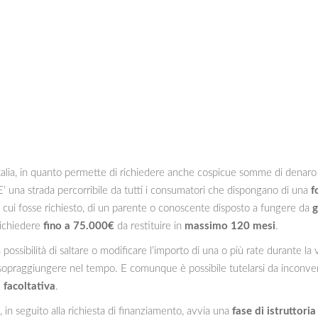
 Italia, in quanto permette di richiedere anche cospicue somme di denar
 E’ una strada percorribile da tutti i consumatori che dispongano di una
f
in cui fosse richiesto, di un parente o conoscente disposto a fungere da
g
 richiedere
fino a 75.000€
da restituire in
massimo 120 mesi
.
a possibilità di saltare o modificare l’importo di una o più rate durante l
opraggiungere nel tempo. E comunque è possibile tutelarsi da inconveni
)
facoltativa
.
, in seguito alla richiesta di finanziamento, avvia una
fase di istruttoria