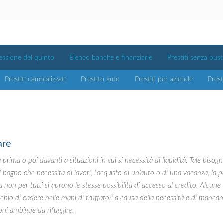
essione del quinto
Elenco banche e finanziarie
Prestiti senza bus
Prestiti cambializzati
Prestito auto
Prestiti per aziende
Prest
are
a prima o poi davanti a situazioni in cui si necessità di liquidità. Tale bisog
l bagno che necessita di lavori, l’acquisto di un’auto o di una vacanza, la 
 non per tutti si aprono le stesse possibilità di accesso al credito. Alcu
rischio di cadere nelle mani di truffatori a causa della necessità e di manc
ioni ambigue da rifuggire.