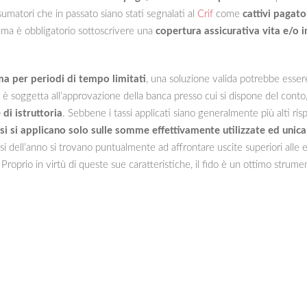
umatori che in passato siano stati segnalati al
Crif
come
cattivi pagato
o ma è obbligatorio sottoscrivere una
copertura assicurativa vita e/o 
a per periodi di tempo limitati
, una soluzione valida potrebbe essere
a è soggetta all’approvazione della banca presso cui si dispone del conto,
 di istruttoria
. Sebbene i tassi applicati siano generalmente più alti risp
ssi si applicano solo sulle somme effettivamente utilizzate ed unicam
mesi dell’anno si trovano puntualmente ad affrontare uscite superiori all
 Proprio in virtù di queste sue caratteristiche, il fido è un ottimo strum