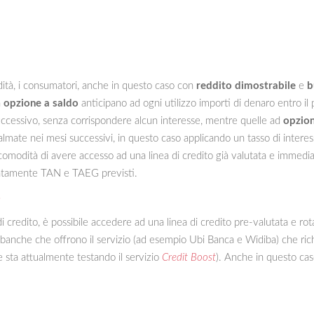
dità, i consumatori, anche in questo caso con
reddito dimostrabile
e
b
n
opzione a saldo
anticipano ad ogni utilizzo importi di denaro entro il 
 successivo, senza corrispondere alcun interesse, mentre quelle ad
opzio
lmate nei mesi successivi, in questo caso applicando un tasso di interes
 comodità di avere accesso ad una linea di credito già valutata e immedi
entamente TAN e TAEG previsti.
o
i credito, è possibile accedere ad una linea di credito pre-valutata e ro
e banche che offrono il servizio (ad esempio Ubi Banca e Widiba) che r
ta attualmente testando il servizio
Credit Boost
). Anche in questo cas