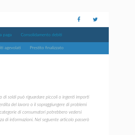
ta paga
Consolidamento debiti
iti agevolati
Prestito finalizzato
no di soldi può riguardare piccoli o ingenti importi
perdita del lavoro o il sopraggiungere di problemi
ne categorie di consumatori potrebbero vedersi
anza di informazioni. Nel seguente articolo passerò