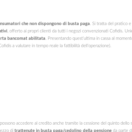
onsumatori che non dispongono di busta paga
. Si tratta del pratico 
tivi
, offerto ai propri clienti da tutti i negozi convenzionati Cofidis. Un
rta bancomat abilitata
. Presentando quest’ultima in cassa al momento
Cofidis a valutare in tempo reale la fattibilità dell’operazione).
possono accedere al credito anche tramite la cessione del quinto dello s
mezzo di
trattenute in busta paga/cedolino della pensione
da parte de