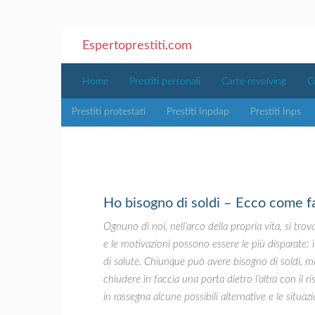
Espertoprestiti.com
Home
Prestiti personali
Carte revolving
C
Prestiti protestati
Prestiti Inpdap
Prestiti Inps
Ho bisogno di soldi – Ecco come f
Ognuno di noi, nell’arco della propria vita, si trov
e le motivazioni possono essere le più disparate: i
di salute. Chiunque può avere bisogno di soldi, ma
chiudere in faccia una porta dietro l’altra con il 
in rassegna alcune possibili alternative e le situaz