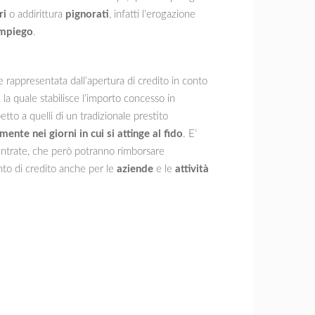
ri
o addirittura
pignorati
, infatti l’erogazione
impiego
.
 rappresentata dall’apertura di credito in conto
 la quale stabilisce l’importo concesso in
etto a quelli di un tradizionale prestito
ente nei giorni in cui si attinge al fido
. E’
e entrate, che però potranno rimborsare
ento di credito anche per le
aziende
e le
attività