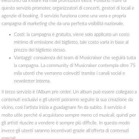
elettronici da inviare via mail promozioni extra. Possono fruire di
questo servizio promoter, organizzatori di concerti, gestori di locali e
agenzie di booking. Il servizio funziona come una vera e propria
campagna di marketing che da una perfetta visibilità nazionale.
Costi: la campagna è gratuita, viene solo applicato un costo
minimo di emissione del biglietto, tale costo varia in base al
prezzo del biglietto stesso.
Vantaggi: consulenza del team di Musicraiser che seguirà tutta
la campagna. La community di Musicraiser contempla oltre 75
mila utenti che verranno coinvolti tramite i canali social e
newsletter interna.
Il terzo servizio è l’Album pre-order. Un album può essere collegato a
contenuti esclusivi e gli utenti potranno seguire la sua creazione da
vicino, così l’artista inizia a guadagnare fin da subito. Il servizio è
molto utile perché si acquistano sempre meno cd musicali, quindi per
gli artisti riuscire a vendere è sempre più difficile. In questo modo
invece gli utenti saranno incentivati grazie all’offerta di contenuti
speciali.