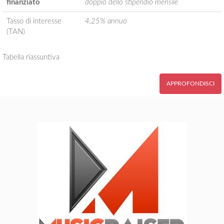
finanziato
doppio dello stipendio mensile
Tasso di interesse
4,25% annuo
(TAN)
Tabella riassuntiva
APPROFONDISCI