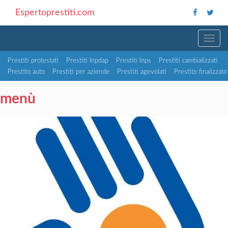
Espertoprestiti.com
TOGG
Prestiti protestati
Prestiti Inpdap
Prestiti Inps
Prestiti cambializzati
Prestito auto
Prestiti per aziende
Prestiti agevolati
Prestito finalizzato
menù