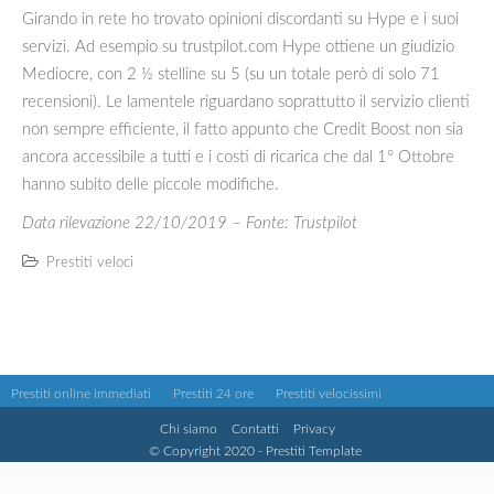
Girando in rete ho trovato opinioni discordanti su Hype e i suoi
servizi. Ad esempio su trustpilot.com Hype ottiene un giudizio
Mediocre, con 2 ½ stelline su 5 (su un totale però di solo 71
recensioni). Le lamentele riguardano soprattutto il servizio clienti
non sempre efficiente, il fatto appunto che Credit Boost non sia
ancora accessibile a tutti e i costi di ricarica che dal 1° Ottobre
hanno subito delle piccole modifiche.
Data rilevazione 22/10/2019 – Fonte: Trustpilot
Prestiti veloci
Prestiti online immediati
Prestiti 24 ore
Prestiti velocissimi
Chi siamo
Contatti
Privacy
© Copyright 2020 - Prestiti Template