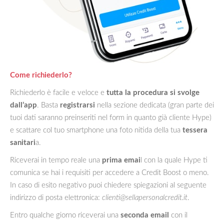
Come richiederlo?
Richiederlo è facile e veloce e
tutta la procedura si svolge
dall’app
. Basta
registrarsi
nella sezione dedicata (gran parte dei
tuoi dati saranno preinseriti nel form in quanto già cliente Hype)
e scattare col tuo smartphone una foto nitida della tua
tessera
sanitari
a.
Riceverai in tempo reale una
prima emai
l con la quale Hype ti
comunica se hai i requisiti per accedere a Credit Boost o meno.
In caso di esito negativo puoi chiedere spiegazioni al seguente
indirizzo di posta elettronica:
clienti@sellapersonalcredit.it
.
Entro qualche giorno riceverai una
seconda email
con il