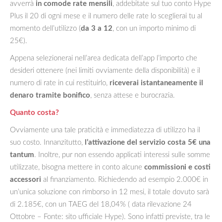
avverrà
in comode rate mensili
, addebitate sul tuo conto Hype
Plus il 20 di ogni mese e il numero delle rate lo sceglierai tu al
momento dell’utilizzo (
da 3 a 12
, con un importo minimo di
25€).
Appena selezionerai nell’area dedicata dell’app l’importo che
desideri ottenere (nei limiti ovviamente della disponibilità) e il
numero di rate in cui restituirlo,
riceverai istantaneamente il
denaro tramite bonifico
, senza attese e burocrazia.
Quanto costa?
Ovviamente una tale praticità e immediatezza di utilizzo ha il
suo costo. Innanzitutto,
l’attivazione del servizio costa 5€ una
tantum
. Inoltre, pur non essendo applicati interessi sulle somme
utilizzate, bisogna mettere in conto alcune
commissioni e costi
accessori
al finanziamento. Richiedendo ad esempio 2.000€ in
un’unica soluzione con rimborso in 12 mesi, il totale dovuto sarà
di 2.185€, con un TAEG del 18,04% ( data rilevazione 24
Ottobre – Fonte: sito ufficiale Hype). Sono infatti previste, tra le