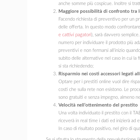
anche somme più cospicue. Inoltre si tratt
Maggiore possibilità di confronto tra l
Facendo richiesta di preventivo per un pre
delle offerta. In questo modo confrontare
e cattivi pagatori
), sarà davvero semplice. 
numero per individuare il prodotto più ad
preventivi e non fermarsi all’inizio quand
subito delle alternative nel caso in cui l
si sta richiedendo;
Risparmio nei costi accessori legati alle
Optare per i prestiti online vuol dire risp
costi che sulla rete non esistono. Le proc
sono gratuiti e senza impegno, almeno ne
Velocità nell’ottenimento del prestito
Una volta individuato il prestito con il TA
riceverà in real time i dati ed inizierà ad 
In caso di risultato positivo, nel giro di 
Se si sfrutta lo strumento della prevalutazione (