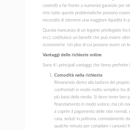
costretti a far fronte a numerosi garanzie per ott
rete tutte queste problematiche possono essere 
necessità di ottenere una maggiore liquidità in
Questa mancanza di un legame privilegiato tra la 
ecc), costituisce un benefit che può essere ulte
economiche. Un plus di cui possono avere un bene
Vantaggi delle richieste online
Sono 4 i principali vantaggi che fanno preferire la 
Comodità nella richiesta
Rimanendo dietro alla tastiera del propri
confrontati in modo molto semplice tra di l
più bassi della media. Si deve tener ben
finanziamento in modo veloce, ma ciò non 
a coprire il pagamento delle rate mensili
casa, seduti in poltrona, comodamente dava
qualche minuto per compilare i canonici for