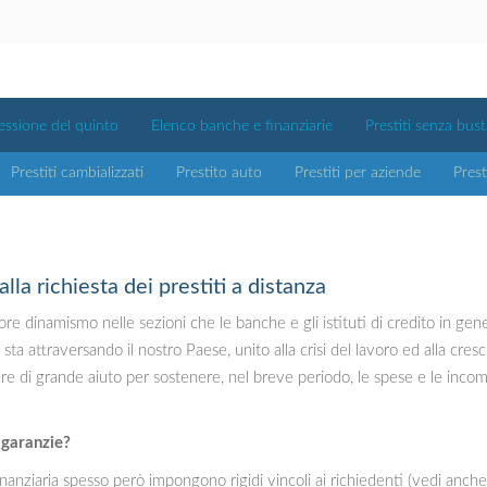
essione del quinto
Elenco banche e finanziarie
Prestiti senza bus
Prestiti cambializzati
Prestito auto
Prestiti per aziende
Prest
lla richiesta dei prestiti a distanza
e dinamismo nelle sezioni che le banche e gli istituti di credito in gener
ta attraversando il nostro Paese, unito alla crisi del lavoro ed alla cres
re di grande aiuto per sostenere, nel breve periodo, le spese e le inc
 garanzie?
 finanziaria spesso però impongono rigidi vincoli ai richiedenti (vedi anch