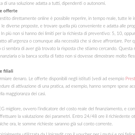
a di una soluzione adatta a tutti, dipendenti o autonomi.
e offerte
stito direttamente online è possibile reperire, in tempo reale, tutte le 
 le diverse proposte, e trovare quella più conveniente e adatta alle pr
In più non si hanno dei limiti per la richiesta di preventivo: 5, 10, oppu
atto all’urgenza o comunque alla necessità che si deve affrontare. Per q
o ci sembra di aver già trovato la risposta che stiamo cercando. Questa 
a finanziaria o la banca scelta di fatto non si dovesse dimostrare molto f
 filiali
armiare denaro. Le offerte disponibili negli istituti (vedi ad esempio
Prest
edure di attivazione di una pratica, ad esempio, hanno sempre spese acce
lla maggioranza dei casi.
EG migliore, ovvero l’indicatore del costo reale del finanziamento, e comp
effettuare la valutazione dei parametri. Entro 24/48 ore il richiedente otte
qualche ora, le somme richieste saranno già sul conto corrente.
inizialmente utilizzata da Unicredit con il voucher per i mutui e poi feli