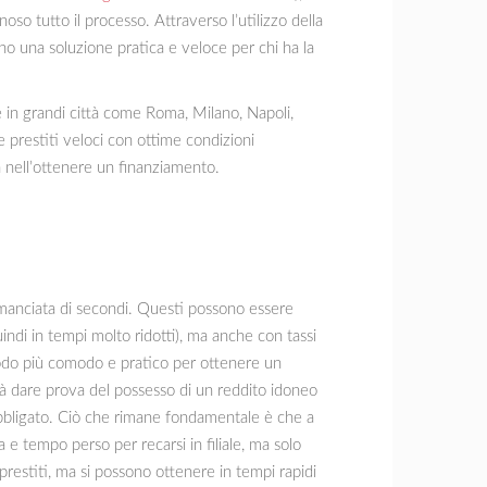
oso tutto il processo. Attraverso l’utilizzo della
o una soluzione pratica e veloce per chi ha la
e in grandi città come Roma, Milano, Napoli,
e prestiti veloci con ottime condizioni
à nell’ottenere un finanziamento.
a manciata di secondi. Questi possono essere
uindi in tempi molto ridotti), ma anche con tassi
odo più comodo e pratico per ottenere un
rà dare prova del possesso di un reddito idoneo
obbligato. Ciò che rimane fondamentale è che a
e tempo perso per recarsi in filiale, ma solo
 prestiti, ma si possono ottenere in tempi rapidi