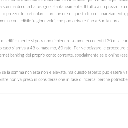
la somma di cui si ha bisogno istantaneamente. Il tutto a un prezzo più 
ro prezzo. In particolare il precursore di questo tipo di finanziamento, 
somma concedibile ‘ragionevole’, che può arrivare fino a 5 mila euro.
o, ma difficilmente si potranno richiedere somme eccedenti i 30 mila eur
caso si arriva a 48 o, massimo, 60 rate. Per velocizzare le procedure d
’internet banking del proprio conto corrente, specialmente se è online (
one se la somma richiesta non è elevata, ma questo aspetto può essere val
entre non va preso in considerazione in fase di ricerca, perché potrebbe 