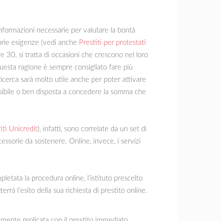
informazioni necessarie per valutare la bontà
oprie esigenze (vedi anche
Prestiti per protestati
re 30, si tratta di occasioni che crescono nel loro
uesta ragione è sempre consigliato fare più
ricerca sarà molto utile anche per poter attivare
lessibile o ben disposta a concedere la somma che
iti Unicredit
), infatti, sono correlate da un set di
ssorie da sostenere. Online, invece, i servizi
letata la procedura online, l’istituto prescelto
rrà l’esito della sua richiesta di prestito online.
cemente replicata con il prestito immediato