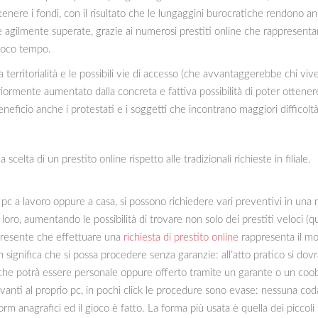
enere i fondi, con il risultato che le lungaggini burocratiche rendono ann
agilmente superate, grazie ai numerosi prestiti online che rappresentan
 poco tempo.
territorialità e le possibili vie di accesso (che avvantaggerebbe chi viv
riormente aumentato dalla concreta e fattiva possibilità di poter ottener
ficio anche i protestati e i soggetti che incontrano maggiori difficolt
scelta di un prestito online rispetto alle tradizionali richieste in filiale.
o pc a lavoro oppure a casa, si possono richiedere vari preventivi in un
oro, aumentando le possibilità di trovare non solo dei prestiti veloci (q
 presente che effettuare una
richiesta di prestito online
rappresenta il m
significa che si possa procedere senza garanzie: all’atto pratico si dov
, che potrà essere personale oppure offerto tramite un garante o un co
nti al proprio pc, in pochi click le procedure sono evase: nessuna coda 
m anagrafici ed il gioco è fatto. La forma più usata è quella dei piccoli