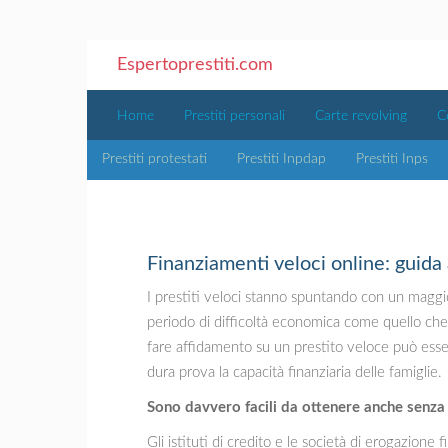
Espertoprestiti.com
Home
Prestiti personali
Carte revolving
C
Prestiti protestati
Prestiti Inpdap
Prestiti Inps
Finanziamenti veloci online: guida a
I prestiti veloci stanno spuntando con un maggior
periodo di difficoltà economica come quello che s
fare affidamento su un prestito veloce può esse
dura prova la capacità finanziaria delle famiglie.
Sono davvero facili da ottenere anche senza
Gli istituti di credito e le società di erogazione