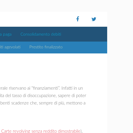
ta paga
Consolidamento debiti
iti agevolati
Prestito finalizzato
ale riservano ai “finanziamenti”. Infatti in un
cita del tasso di disoccupazione, sapere di poter
ombenti scadenze che, sempre di più, mettono a
e
Carte revolving senza reddito dimostrabile
),