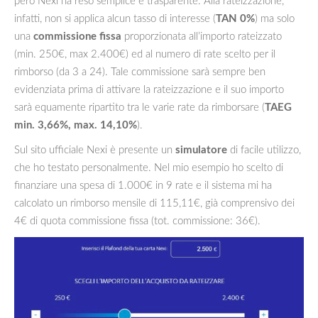
però Nexi ha reso semplice e trasparente. Alla rateizzazione,
infatti, non si applica alcun tasso di interesse (
TAN 0%
) ma solo
una
commissione fissa
proporzionata all’importo rateizzato
(min. 250€, max 2.400€) ed al numero di rate scelto per il
rimborso (da 3 a 24). Tale commissione sarà sempre ben
evidenziata prima di attivare la rateizzazione e il suo importo
sarà equamente ripartito tra le varie rate da rimborsare (
TAEG
min. 3,66%, max. 14,10%
).
Sul sito ufficiale Nexi è presente un
simulatore
di facile utilizzo,
che ho testato personalmente. Nel mio esempio ho scelto di
finanziare una spesa di 1.000€ in 9 rate e il sistema mi ha
calcolato un rimborso mensile di 115,11€, già comprensivo dei
4€ di quota commissione fissa (tot. commissione: 36€).