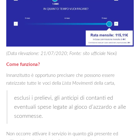
(Data rilevazione: 21/07/2020; Fonte: sito ufficiale Nexi)
Come funziona?
Innanzitutto è opportuno precisare che possono essere
rateizzate tutte le voci della
Lista Movimenti
della carta,
esclusi i prelievi, gli anticipi di contanti ed
eventuali spese legate al gioco d’azzardo e alle
scommesse.
Non occorre attivare il servizio in quanto già presente ed