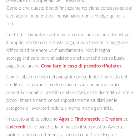
prelevata dallo stipendio dell’intestatario.
Certo è che questo tipo di finanziamento viene concesso solo ai
lavoratori dipendenti o ai pensionati e non si rivolge quindi a
tutti.
In effetti il lavoratore autonomo o colui che non può dimostrare
il proprio reddito con la busta paga, si può trovare in maggiore
difficoltà ad ottenere un finanziamento. Non bisogna
scoraggiarsi però perché esistono anche prestiti senza busta
paga (vedi anche
Cosa fare in caso di prestito rifiutato
).
Come abbiamo detto nel paragrafo precedente il mercato del
credito al consumo è molto vivace e sono numerosissimi i
prodotti disponibili: prestiti cambializzati, carte di credito a rate e
piccoli finanziamenti veloci appositamente studiati per le
categorie di lavoratori redditualmente meno garantite.
In questo ambito spiccano
Agos
e
Findomestic
e
Credem
ed
Unicredit
tra le banche, la prima con il suo prestito Avvera,
facile e rapido da ottenere, la seconda con CreditExpress