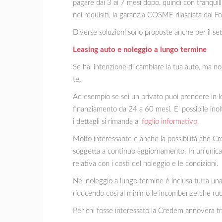
pagare dai 3 ai 7 mesi dopo, quindi con tranquill
nei requisiti, la garanzia COSME rilasciata dal 
Diverse soluzioni sono proposte anche per il set
Leasing auto e noleggio a lungo termine
Se hai intenzione di cambiare la tua auto, ma non
te.
Ad esempio se sei un privato puoi prendere in le
finanziamento da 24 a 60 mesi. E’ possibile inolt
i dettagli si rimanda al
foglio informativo
.
Molto interessante è anche la possibilità che Cre
soggetta a continuo aggiornamento. In un’unica 
relativa con i costi del noleggio e le condizioni.
Nel noleggio a lungo termine è inclusa tutta una 
riducendo così al minimo le incombenze che ruot
Per chi fosse interessato la Credem annovera tra