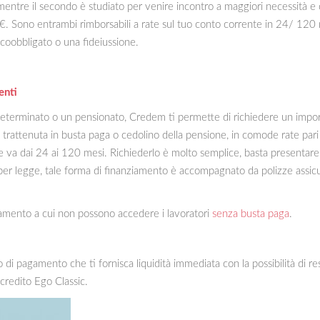
ntre il secondo è studiato per venire incontro a maggiori necessità e 
 Sono entrambi rimborsabili a rate sul tuo conto corrente in 24/ 120 
n coobbligato o una fideiussione.
enti
terminato o un pensionato, Credem ti permette di richiedere un importo 
 trattenuta in busta paga o cedolino della pensione, in comode rate par
va dai 24 ai 120 mesi. Richiederlo è molto semplice, basta presentare la 
 per legge, tale forma di finanziamento è accompagnato da polizze assicurat
ziamento a cui non possono accedere i lavoratori
senza busta paga
.
di pagamento che ti fornisca liquidità immediata con la possibilità di re
credito Ego Classic.