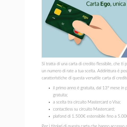
Si tratta di una carta di credito flessibile, che 
un numero di rate a tua scelta. Addirittura è poss
caratteristiche di questa versatile carta di credit
il primo anno è gratuita, dal 13° mese in 
gratuita;
a scelta tra circuito Mastercard o Visa;
contactless su circuito Mastercard;
plafond di 1.500€ estensibile fino a 5.0
Per i titolari di questa carta che hanno accesso