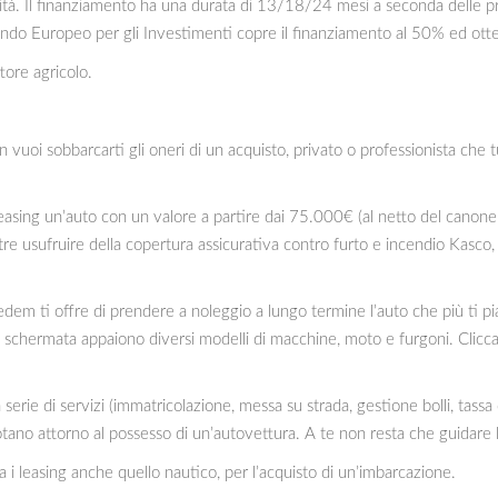
ità. Il finanziamento ha una durata di 13/18/24 mesi a seconda delle pref
Fondo Europeo per gli Investimenti copre il finanziamento al 50% ed otte
tore agricolo.
 vuoi sobbarcarti gli oneri di un acquisto, privato o professionista che 
asing un’auto con un valore a partire dai 75.000€ (al netto del canone in
re usufruire della copertura assicurativa contro furto e incendio Kasco, 
dem ti offre di prendere a noleggio a lungo termine l’auto che più ti pia
schermata appaiono diversi modelli di macchine, moto e furgoni. Cliccan
serie di servizi (immatricolazione, messa su strada, gestione bolli, tassa
ano attorno al possesso di un’autovettura. A te non resta che guidare la
 i leasing anche quello nautico, per l’acquisto di un’imbarcazione.