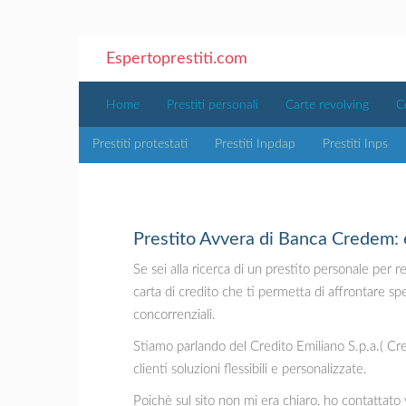
Espertoprestiti.com
Home
Prestiti personali
Carte revolving
C
Prestiti protestati
Prestiti Inpdap
Prestiti Inps
Prestito Avvera di Banca Credem: 
Se sei alla ricerca di un prestito personale per 
carta di credito che ti permetta di affrontare s
concorrenziali.
Stiamo parlando del Credito Emiliano S.p.a.( Cre
clienti soluzioni flessibili e personalizzate.
Poichè sul sito non mi era chiaro, ho contattato v