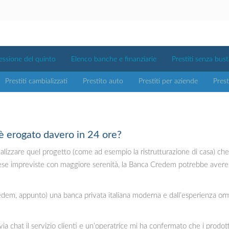
essione del quinto
Elenco banche e finanziarie
Prestiti senza bus
Prestiti cambializzati
Prestito auto
Prestiti per aziende
Prest
è erogato davero in 24 ore?
realizzare quel progetto (come ad esempio la ristrutturazione di casa) ch
pese impreviste con maggiore serenità, la Banca Credem potrebbe avere la
dem, appunto) una banca privata italiana moderna e dall’esperienza orma
ia chat il servizio clienti e un’operatrice mi ha confermato che i prodotti 