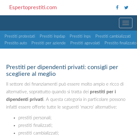
Espertoprestiti.com
TOGG
Prestiti protestati
Prestiti Inpdap
Prestiti Inps
Prestiti cambializzati
Prestito auto
Prestiti per aziende
Prestiti agevolati
Prestito finalizzato
Prestiti per dipendenti privati: consigli per
scegliere al meglio
Il settore dei finanziamenti può essere molto ampio e ricco di
alternative, soprattutto quando si tratta dei
prestiti per i
dipendenti privati
. A questa categoria in particolare possono
infatti essere offerte tutte le seguenti ‘macro’ alternative:
prestiti personali;
prestiti finalizzati;
prestiti cambializzati;