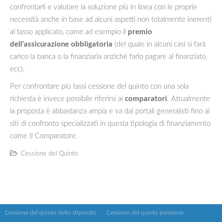
confrontarli e valutare la soluzione più in linea con le proprie
necessità anche in base ad alcuni aspetti non totalmente inerenti
al tasso applicato, come ad esempio il
premio
dell’assicurazione obbligatoria
(del quale in alcuni casi si farà
carico la banca o la finanziaria anziché farlo pagare al finanziato,
ecc).
Per confrontare più tassi cessione del quinto con una sola
richiesta è invece possibile riferirsi ai
comparatori
. Attualmente
la proposta è abbastanza ampia e va dai portali generalisti fino ai
siti di confronto specializzati in questa tipologia di finanziamento
come Il Comparatore.
Cessione del Quinto
Cessione del quinto dello stipendio
Cessione del quinto pensione