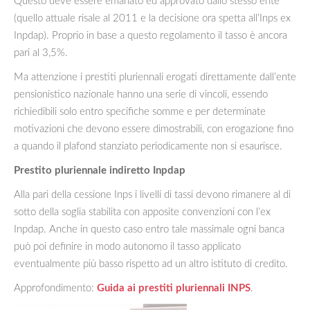
Questo deve essere emanato ed approvato dallo stesso ente
(quello attuale risale al 2011 e la decisione ora spetta all’Inps ex
Inpdap). Proprio in base a questo regolamento il tasso è ancora
pari al 3,5%.
Ma attenzione i prestiti pluriennali erogati direttamente dall’ente
pensionistico nazionale hanno una serie di vincoli, essendo
richiedibili solo entro specifiche somme e per determinate
motivazioni che devono essere dimostrabili, con erogazione fino
a quando il plafond stanziato periodicamente non si esaurisce.
Prestito pluriennale indiretto Inpdap
Alla pari della cessione Inps i livelli di tassi devono rimanere al di
sotto della soglia stabilita con apposite convenzioni con l’ex
Inpdap. Anche in questo caso entro tale massimale ogni banca
può poi definire in modo autonomo il tasso applicato
eventualmente più basso rispetto ad un altro istituto di credito.
Approfondimento:
Guida ai prestiti pluriennali INPS
.