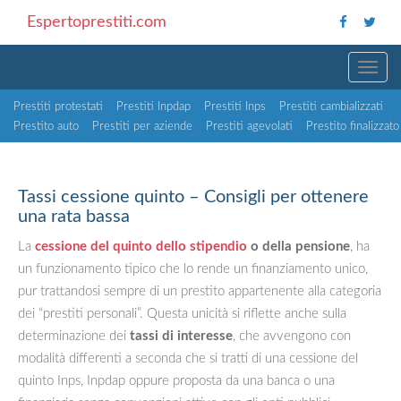
Espertoprestiti.com
TOGG
Prestiti protestati
Prestiti Inpdap
Prestiti Inps
Prestiti cambializzati
Prestito auto
Prestiti per aziende
Prestiti agevolati
Prestito finalizzato
Tassi cessione quinto – Consigli per ottenere
una rata bassa
La
cessione del quinto dello stipendio
o della pensione
, ha
un funzionamento tipico che lo rende un finanziamento unico,
pur trattandosi sempre di un prestito appartenente alla categoria
dei “prestiti personali”. Questa unicità si riflette anche sulla
determinazione dei
tassi di interesse
, che avvengono con
modalità differenti a seconda che si tratti di una cessione del
quinto Inps, Inpdap oppure proposta da una banca o una