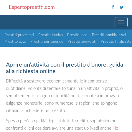
Espertoprestiti.com
TOGG
Prestiti protestati
Prestiti Inpdap
Prestiti Inps
Prestiti cambializzati
Prestito auto
Prestiti per aziende
Prestiti agevolati
Prestito finalizzato
Aprire un’attività con il prestito d’onore: guida
alla richiesta online
Difficoltà a sostenere economicamente le incombenze
quotidiane, volontà di tentare fortuna in un’attività in proprio, o
semplicemente bisogno di liquidità per far fronte a improvvise
esigenze monetarie: sono numerose le ragioni che spingono i
cittadini a richiedere un prestito.
Spesso però la rigidità degli istituti di credito, soprattutto nei
confronti di chi desidera avviare una start up (vedi anche
Ho