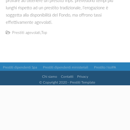
provare ad ottenere un prestito Inps: prevedono tempi più
lunghi rispetto ad un prestito tradizionale, l’erogazione è
soggetta alla disponibilità del Fondo, ma offrono tassi
effettivamente agevolati.
,
Prestiti agevolati
Top
Prestiti dipendenti Spa
Prestiti dipendenti ministeriali
Prestito NoiPA
Chi siamo
Contatti
Privacy
© Copyright 2020 - Prestiti Template