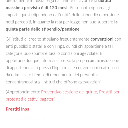
direttamente in busta paga dal datore di lavoro e la
durata
massima prevista è di 120 mesi
. Per quanto riguarda gli
importi, questi dipendono dall’entità dello stipendio o pensione
netti percepiti, in quanto la rata per legge non può superare
la
quinta parte dello stipendio/pensione
.
Gli istituti di credito stipulano frequentemente
convenzioni
con
enti pubblici o statali e con l’Inps, quindi chi appartiene a tali
categorie può spuntare tassi o condizioni agevolate. E’
opportuno dunque informarsi presso la propria amministrazione
di appartenenza o presso l’Inps circa le convenzioni in atto, così
da ottimizzare i tempi di reperimento dei preventivi
concentrandosi sugli istituti che offrono agevolazioni.
(Approfondimento:
Preventivo cessione del quinto
,
Prestiti per
protestati e cattivi pagatori
)
Prestiti Inps