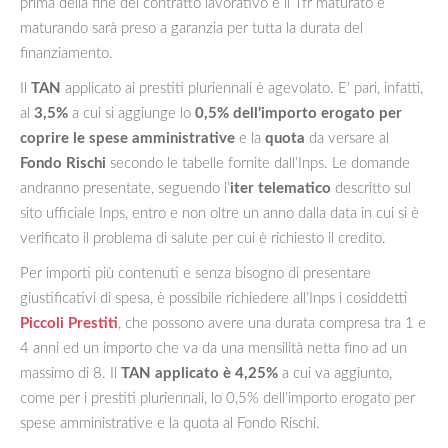
prima della fine del contratto lavorativo e il Tfr maturato e
maturando sarà preso a garanzia per tutta la durata del
finanziamento.
Il
TAN
applicato ai prestiti pluriennali è agevolato. E’ pari, infatti,
al
3,5%
a cui si aggiunge lo
0,5% dell’importo erogato per
coprire le spese amministrative
e la
quota
da versare al
Fondo Rischi
secondo le tabelle fornite dall’Inps. Le domande
andranno presentate, seguendo l’
iter telematico
descritto sul
sito ufficiale Inps, entro e non oltre un anno dalla data in cui si è
verificato il problema di salute per cui è richiesto il credito.
Per importi più contenuti e senza bisogno di presentare
giustificativi di spesa, è possibile richiedere all’Inps i cosiddetti
Piccoli Prestiti
, che possono avere una durata compresa tra 1 e
4 anni ed un importo che va da una mensilità netta fino ad un
massimo di 8. Il
TAN applicato è 4,25%
a cui va aggiunto,
come per i prestiti pluriennali, lo 0,5% dell’importo erogato per
spese amministrative e la quota al Fondo Rischi.