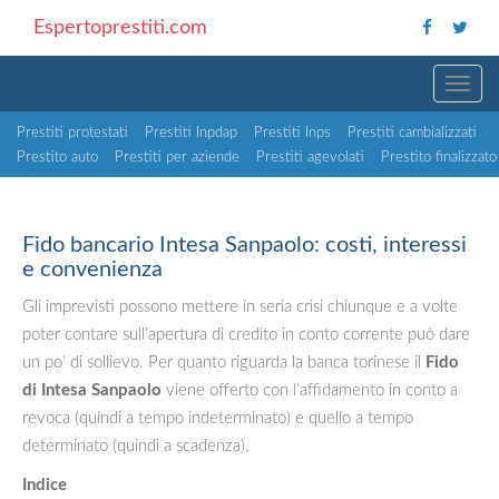
Espertoprestiti.com
TOGG
Prestiti protestati
Prestiti Inpdap
Prestiti Inps
Prestiti cambializzati
Prestito auto
Prestiti per aziende
Prestiti agevolati
Prestito finalizzato
Fido bancario Intesa Sanpaolo: costi, interessi
e convenienza
Gli imprevisti possono mettere in seria crisi chiunque e a volte
poter contare sull’apertura di credito in conto corrente può dare
un po’ di sollievo. Per quanto riguarda la banca torinese il
Fido
di Intesa Sanpaolo
viene offerto con l’affidamento in conto a
revoca (quindi a tempo indeterminato) e quello a tempo
determinato (quindi a scadenza).
Indice