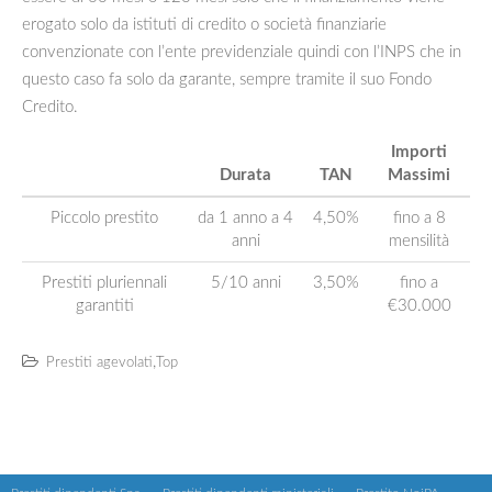
erogato solo da istituti di credito o società finanziarie
convenzionate con l’ente previdenziale quindi con l’INPS che in
questo caso fa solo da garante, sempre tramite il suo Fondo
Credito.
Importi
Durata
TAN
Massimi
Piccolo prestito
da 1 anno a 4
4,50%
fino a 8
anni
mensilità
Prestiti pluriennali
5/10 anni
3,50%
fino a
garantiti
€30.000
,
Prestiti agevolati
Top