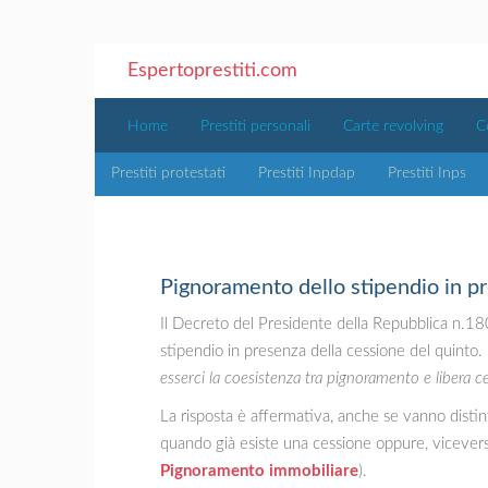
Espertoprestiti.com
Home
Prestiti personali
Carte revolving
C
Prestiti protestati
Prestiti Inpdap
Prestiti Inps
Pignoramento dello stipendio in pr
Il Decreto del Presidente della Repubblica n.18
stipendio in presenza della cessione del quint
esserci la coesistenza tra pignoramento e libera c
La risposta è affermativa, anche se vanno distinte
quando già esiste una cessione oppure, vicever
Pignoramento immobiliare
).