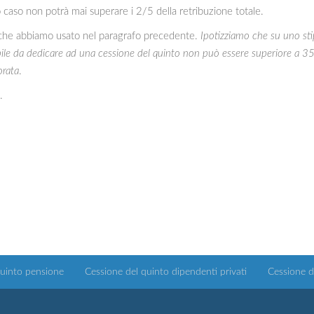
caso non potrà mai superare i 2/5 della retribuzione totale.
 che abbiamo usato nel paragrafo precedente.
Ipotizziamo che su uno st
ile da dedicare ad una cessione del quinto non può essere superiore a 3
orata
.
.
quinto pensione
Cessione del quinto dipendenti privati
Cessione d