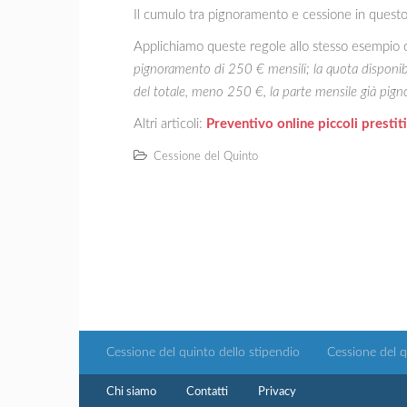
Il cumulo tra pignoramento e cessione in questo 
Applichiamo queste regole allo stesso esempio
pignoramento di 250 € mensili; la quota disponib
del totale, meno 250 €, la parte mensile già pign
Altri articoli:
Preventivo online piccoli prestiti
Cessione del Quinto
Cessione del quinto dello stipendio
Cessione del 
Chi siamo
Contatti
Privacy