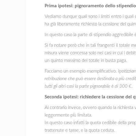
Prima ipotesi: pignoramento dello stipendio
Vediamo dunque quali sono i limiti entro i quali
ha già liberamente richiesto la cessione del quin
In questo caso la parte di stipendio aggredibile è
Si fa notare però che in tali frangenti il totale
misura viene concessa solo nei casi in cui i debit
un quinto massimo del totale in busta paga.
Facciamo un esempio esemplificativo.
Ipotizzia
retribuzione che può essere destinata a più credi
tutti gli altri casi la parte pignorabile è di 300 €
.
Seconda ipotesi: richiedere la cessione del 
Al contrario invece, ovvero quando la richiesta 
leggermente più limitata.
In questo caso infatti la quota cedibile della pro
trattenute e tasse, e la quota ceduta.