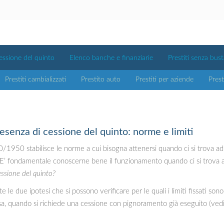
essione del quinto
Elenco banche e finanziarie
Prestiti senza bus
Prestiti cambializzati
Prestito auto
Prestiti per aziende
Prest
esenza di cessione del quinto: norme e limiti
0/1950 stabilisce le norme a cui bisogna attenersi quando ci si trova a
o. E’ fondamentale conoscerne bene il funzionamento quando ci si trova
essione del quinto?
 le due ipotesi che si possono verificare per le quali i limiti fissati so
sa, quando si richiede una cessione con pignoramento già eseguito (ve