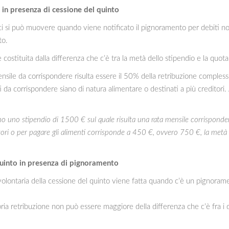
 in presenza di cessione del quinto
 ci si può muovere quando viene notificato il pignoramento per debiti no
to.
 costituita dalla differenza che c’è tra la metà dello stipendio e la quota
 mensile da corrispondere risulta essere il 50% della retribuzione comples
i da corrispondere siano di natura alimentare o destinati a più creditori. 
mo uno stipendio di 1500 € sul quale risulta una rata mensile corrisponden
tori o per pagare gli alimenti corrisponde a 450 €, ovvero 750 €, la metà
quinto in presenza di pignoramento
volontaria della cessione del quinto viene fatta quando c’è un pignoramen
pria retribuzione non può essere maggiore della differenza che c’è fra i d