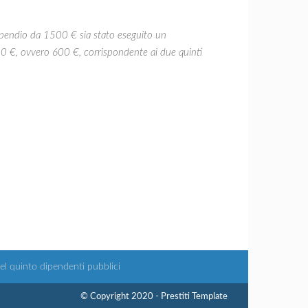
ipendio da 1500 € sia stato eseguito un
50 €, ovvero 600 €, corrispondente ai due quinti
el quinto dipendenti pubblici
© Copyright 2020 - Prestiti Template