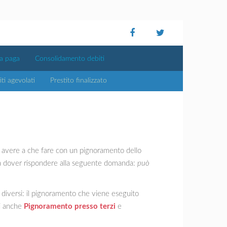
ta paga
Consolidamento debiti
iti agevolati
Prestito finalizzato
d avere a che fare con un pignoramento dello
 a dover rispondere alla seguente domanda:
può
no diversi: il pignoramento che viene eseguito
di anche
Pignoramento presso terzi
e