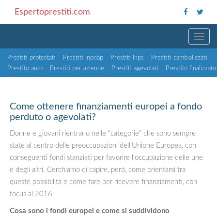
Espertoprestiti.com
TOGG
Prestiti protestati
Prestiti Inpdap
Prestiti Inps
Prestiti cambializzati
Prestito auto
Prestiti per aziende
Prestiti agevolati
Prestito finalizzato
Come ottenere finanziamenti europei a fondo
perduto o agevolati?
Donne e giovani rientrano nelle “categorie” che sono sempre
state al centro delle preoccupazioni dell’Unione Europea, con
conseguenti fondi stanziati per favorire l’occupazione delle une
e degli altri. Cerchiamo di capire, però, come orientarsi tra
queste possibilità e come fare per ricevere finanziamenti, con
focus al 2016.
Cosa sono i fondi europei e come si suddividono