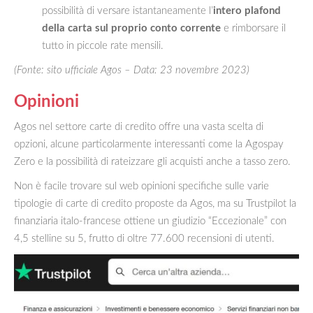
possibilità di versare istantaneamente l’
intero plafond
della carta sul proprio conto corrente
e rimborsare il
tutto in piccole rate mensili.
(Fonte: sito ufficiale Agos – Data: 23 novembre 2023)
Opinioni
Agos nel settore carte di credito offre una vasta scelta di
opzioni, alcune particolarmente interessanti come la Agospay
Zero e la possibilità di rateizzare gli acquisti anche a tasso zero.
Non è facile trovare sul web opinioni specifiche sulle varie
tipologie di carte di credito proposte da Agos, ma su Trustpilot la
finanziaria italo-francese ottiene un giudizio “Eccezionale” con
4,5 stelline su 5, frutto di oltre 77.600 recensioni di utenti.