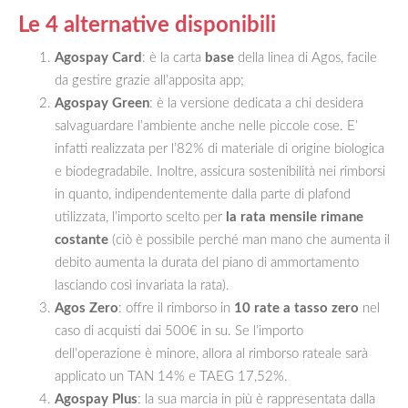
Le 4 alternative disponibili
Agospay Card
: è la carta
base
della linea di Agos, facile
da gestire grazie all’apposita app;
Agospay Green
: è la versione dedicata a chi desidera
salvaguardare l’ambiente anche nelle piccole cose. E’
infatti realizzata per l’82% di materiale di origine biologica
e biodegradabile. Inoltre, assicura sostenibilità nei rimborsi
in quanto, indipendentemente dalla parte di plafond
utilizzata, l’importo scelto per
la rata mensile rimane
costante
(ciò è possibile perché man mano che aumenta il
debito aumenta la durata del piano di ammortamento
lasciando così invariata la rata).
Agos Zero
: offre il rimborso in
10 rate a tasso zero
nel
caso di acquisti dai 500€ in su. Se l’importo
dell’operazione è minore, allora al rimborso rateale sarà
applicato un TAN 14% e TAEG 17,52%.
Agospay Plus
: la sua marcia in più è rappresentata dalla