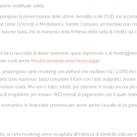
ione reddituale solida.
impongono la presentazione delle ultime mensilità o del CUD, ma accettan
nche come
Unicredit
e Mediobanca, tramite
Compass
, ad esempio non cr
 banche basta che al momento della richiesta della carta di credito sul co
io ha la necessità di dover sostenere spese improvvise o di fronteggiar
rate (vedi anche
Prestiti personali senza busta paga
).
si, propongono carte revolving con plafond che oscillano tra i 2.000 ed i 
rta sono numerosi: basta compilare il form con i dati anagrafici, inviare 
venterà realtà. Ma non è tutto: infatti, per ottenere in modo ancora più 
à di erogazione per inviare i RID mensili di pagamento con il quale rimbo
ta economico, le finanziarie premono per avere anche l’avvallo di un gara
te, la carta revolving viene recapitata all’indirizzo di domicilio indicato 