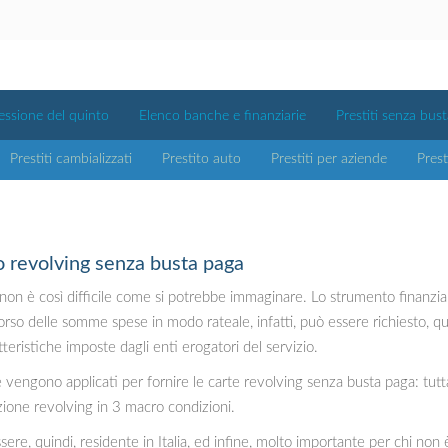
essione del quinto
Elenco banche e finanziarie
Prestiti senza bus
Prestiti cambializzati
Prestito auto
Prestiti per aziende
Prest
o revolving senza busta paga
on è così difficile come si potrebbe immaginare. Lo strumento finanzia
imborso delle somme spese in modo rateale, infatti, può essere richiesto, 
teristiche imposte dagli enti erogatori del servizio.
 vengono applicati per fornire le carte revolving senza busta paga: tutta
zione revolving in 3 macro condizioni.
sere, quindi, residente in Italia, ed infine, molto importante per chi non