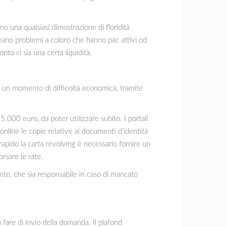
o una qualsiasi dimostrazione di floridità
eano problemi a coloro che hanno pac attivi od
nto ci sia una certa liquidità.
e un momento di difficoltà economica, tramite
5.000 euro, da poter utilizzare subito. I portali
online le copie relative ai documenti d’identità
rapido la carta revolving è necessario fornire un
rsare le rate.
nte, che sia responsabile in caso di mancato
in fare di invio della domanda. Il plafond