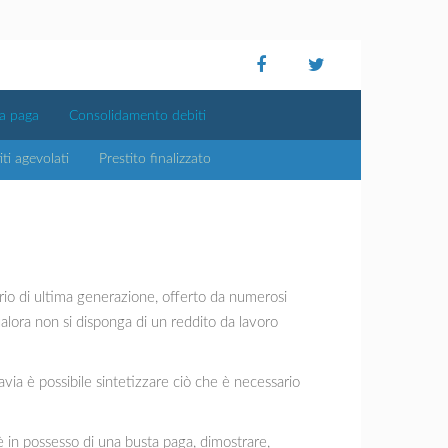
ta paga
Consolidamento debiti
iti agevolati
Prestito finalizzato
rio di ultima generazione, offerto da numerosi
qualora non si disponga di un reddito da lavoro
via è possibile sintetizzare ciò che è necessario
 è in possesso di una busta paga, dimostrare,