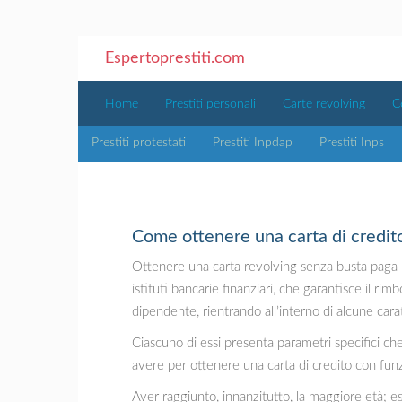
Espertoprestiti.com
Home
Prestiti personali
Carte revolving
C
Prestiti protestati
Prestiti Inpdap
Prestiti Inps
Come ottenere una carta di credit
Ottenere una carta revolving senza busta paga n
istituti bancarie finanziari, che garantisce il r
dipendente, rientrando all’interno di alcune carat
Ciascuno di essi presenta parametri specifici che
avere per ottenere una carta di credito con fun
Aver raggiunto, innanzitutto, la maggiore età; es