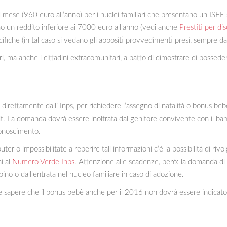
mese (960 euro all’anno) per i nuclei familiari che presentano un ISEE 
o un reddito inferiore ai 7000 euro all’anno (vedi anche
Prestiti per di
iche (in tal caso si vedano gli appositi provvedimenti presi, sempre dal
tari, ma anche i cittadini extracomunitari, a patto di dimostrare di poss
irettamente dall’ Inps, per richiedere l’assegno di natalità o bonus b
.it. La domanda dovrà essere inoltrata dal genitore convivente con il bam
iconoscimento.
 o impossibilitate a reperire tali informazioni c’è la possibilità di riv
i al
Numero Verde Inps
. Attenzione alle scadenze, però: la domanda di 
bino o dall’entrata nel nucleo familiare in caso di adozione.
re sapere che il bonus bebè anche per il 2016 non dovrà essere indicato n