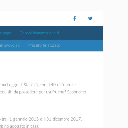
ta paga
Consolidamento debiti
iti agevolati
Prestito finalizzato
ima Legge di Stabilità, con delle differenze
requisiti da possedere per usufruirne? Scopriamo
so tra l’1 gennaio 2015 e il 31 dicembre 2017.
mbino adottato in casa.